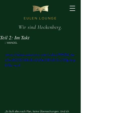
EULEN LOUNGE
Wir sind Hockenberg.
Teil 2: Im Takt
:: 
WANDEL
https://video.wixstatic.com/video/999254_6e
d3ed822557406dba0620e3381dfc5b/720p/mp
4/file.mp4
„Es läuft alles nach Plan, keine Überraschungen. Und ich 