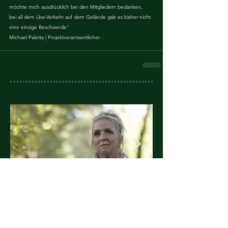
möchte mich ausdrücklich bei den Mitgliedern bedanken,
bei all dem Lkw-Verkehr auf dem Gelände gab es bisher nicht 
eine einzige Beschwerde"
Michael Paletta | Projektverantwortlicher
Heimatclub