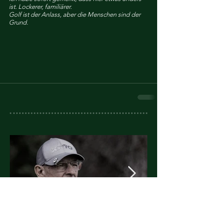
ist. Lockerer, familiärer. 
Golf ist der Anlass, aber die Menschen sind der 
Grund.