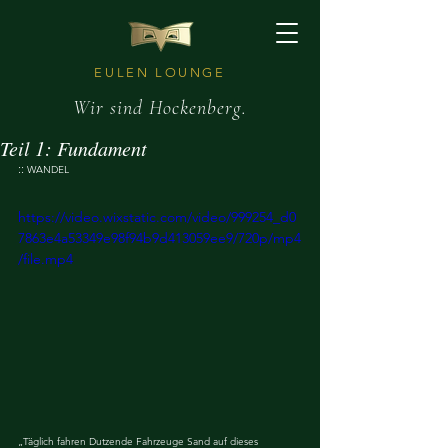
EULEN LOUNGE
Wir sind Hockenberg.
Teil 1: Fundament
:: 
WANDEL
https://video.wixstatic.com/video/999254_d0
7863e4a53349e98f94b9d413059ee9/720p/mp4
/file.mp4
„Täglich fahren Dutzende Fahrzeuge Sand auf dieses 