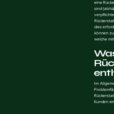
eine Rücke
sind (abhä
verpflichte
Rückerstat
dies erfor
können zu
welche mi
Was 
Rüc
ent
Im Allgeme
Problemfäll
Rückerstat
Kunden ein