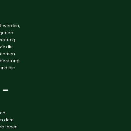
lt werden,
igenen
beratung
ie die
rnehmen
sberatung
und die
 –
ich
en dem
ob ihnen