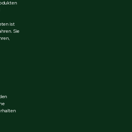
rodukten
l
ten ist
hren. Sie
hren,
n
nden
ine
erhalten