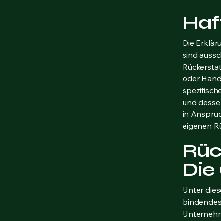
Haf
Die Erklär
sind aussc
Rückerstat
oder Handl
spezifisch
und dessen
in Anspruc
eigenen Rü
Rüc
Die
Unter dies
bindendes
Unternehm