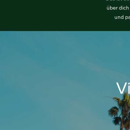
über dich
und pa
V