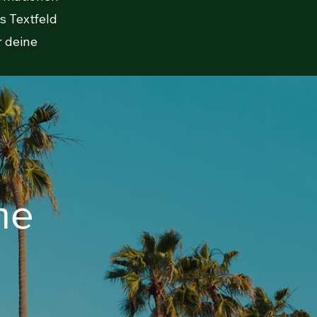
s Textfeld
r deine
me